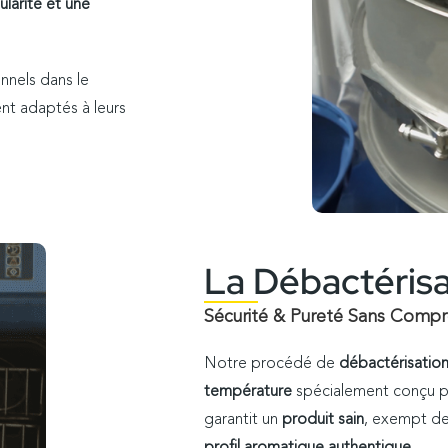
ularité et une
nnels dans le
nt adaptés à leurs
La Débactérisa
Sécurité & Pureté Sans Comp
Notre procédé de
débactérisatio
température
spécialement conçu po
garantit un
produit sain
, exempt de