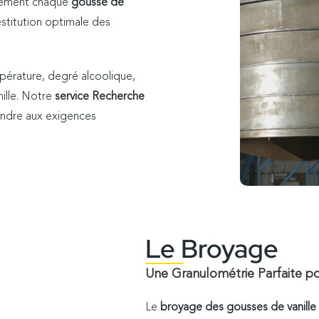
usement chaque
gousse de
estitution optimale des
érature, degré alcoolique,
nille. Notre
service Recherche
ondre aux exigences
Le Broyage
Une Granulométrie Parfaite p
Le
broyage des gousses de vanille