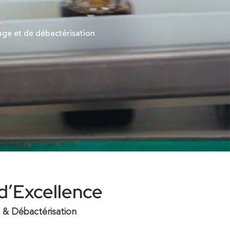
ge et de débactérisation
d’Excellence
 & Débactérisation