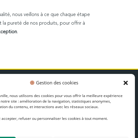
ité, nous veillons à ce que chaque étape
 la pureté de nos produits, pour offrir à
exception
.
EWSLETTER
Gestion des cookies
ons plans, recettes et actualités
ille, nous utilisons des cookies pour vous offrir la meilleure expérience
Découvrir
 notre site : amélioration de la navigation, statistiques anonymes,
tion du contenu, et interactions avec les réseaux sociaux.
 accepter, refuser ou personnaliser les cookies à tout moment.