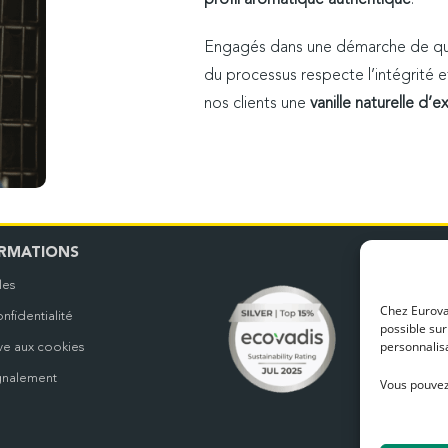
profil aromatique authentique
.
Engagés dans une démarche de qual
du processus respecte l’intégrité et
nos clients une
vanille naturelle d’
N
RMATIONS
les
Nos b
Chez Eurovan
nfidentialité
possible sur
personnalisa
ive aux cookies
gnalement
Vous pouvez