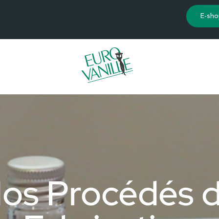
E-sho
os Procédés 