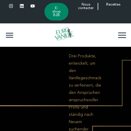
Nous
Recettes
E-
contacter
shop
B2B
Drei Produkte,
entwickelt, um
den
Vanillegeschmack
zu verfeinern, die
den Ansprüchen
anspruchsvoller
Profis und
ständig nach
Neuem
suchender