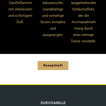
Vanilleflamme
balsamische,
langanhaltender
mit intensivem
mandelartige
Schäumeffekt,
und sofortigem
und rumartige
der die
Duft.
Noten, komplex
Aromawahrneh
und
mung durch
ausgewogen.
eine cremige
Textur verstärkt.
Rezeptheft
EUROVANILLE