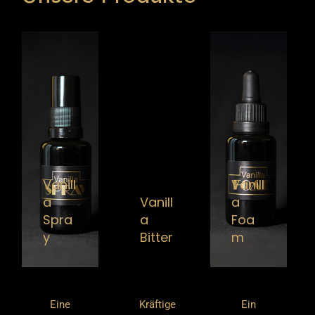
Vanill
Vanill
a
Vanill
a
Spra
a
Foa
y
Bitter
m
Eine
Kräftige
Ein